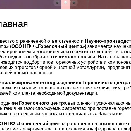
лавная
ество ограниченной ответственности
Научно-производс
нтр» (ООО НПФ «Горелочный центр»)
занимается научным
ектированием и изготовлением горелочных устройств разл
ых видов газообразного и жидкого топлива. На основании
изводится подбор типов горелочных устройств и компонов
ловых агрегатов черной и цветной металлургии, предприя
раслей промышленности.
ециализированное подразделение Горелочного центра
водит испытания горелок на соответствие техническим тр
ачей комплекта необходимой документации.
трудники
Горелочного центра
выполняют пуско-наладочны
ытания на газоиспользуемых агрегатах при поставке горел
акже по отдельным запросам потенциальных Заказчиков.
О НПФ «Горелочный центр»
работает в тесном контакте 
титут металлургической теплотехники» и кафедрой «Тепло