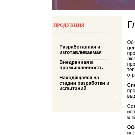
Г
ПРОДУКЦИЯ
Общ
Разработанная и
це
изготавливаемая
про
люб
Внедренная в
про
промышленность
теп
от
Находящаяся на
стадии разработки и
Сп
испытаний
про
выд
Со
исп
а т
ОО
инс