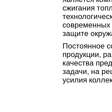
сжигания топ
технологичес
современных 
защите окру
Постоянное с
продукции, р
качества пре
задачи, на р
усилия колле