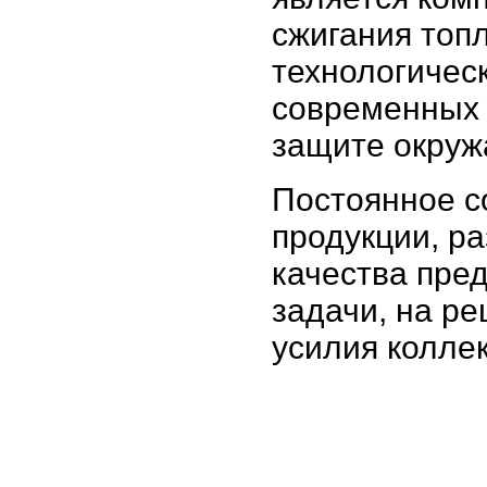
сжигания топ
технологичес
современных 
защите окру
Постоянное с
продукции, р
качества пре
задачи, на р
усилия колле