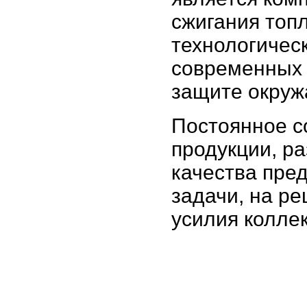
сжигания топ
технологичес
современных 
защите окру
Постоянное с
продукции, р
качества пре
задачи, на р
усилия колле