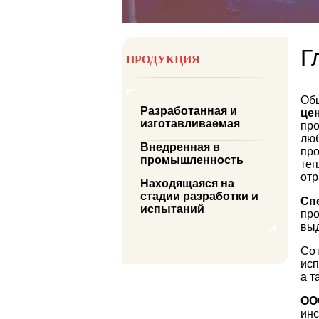
Г
ПРОДУКЦИЯ
Общ
Разработанная и
це
изготавливаемая
про
люб
Внедренная в
про
промышленность
теп
от
Находящаяся на
стадии разработки и
Сп
испытаний
про
выд
Со
исп
а т
ОО
инс