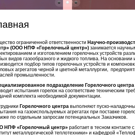
лавная
ество ограниченной ответственности
Научно-производс
нтр» (ООО НПФ «Горелочный центр»)
занимается научным
ектированием и изготовлением горелочных устройств разл
ых видов газообразного и жидкого топлива. На основании
изводится подбор типов горелочных устройств и компонов
ловых агрегатов черной и цветной металлургии, предприя
раслей промышленности.
ециализированное подразделение Горелочного центра
водит испытания горелок на соответствие техническим тр
ачей комплекта необходимой документации.
трудники
Горелочного центра
выполняют пуско-наладочны
ытания на газоиспользуемых агрегатах при поставке горел
акже по отдельным запросам потенциальных Заказчиков.
О НПФ «Горелочный центр»
работает в тесном контакте 
титут металлургической теплотехники» и кафедрой «Тепло