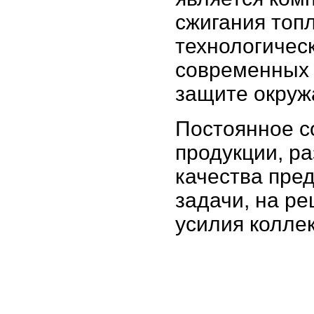
сжигания топ
технологичес
современных 
защите окру
Постоянное с
продукции, р
качества пре
задачи, на р
усилия колле