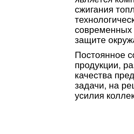
сжигания топ
технологичес
современных 
защите окру
Постоянное с
продукции, р
качества пре
задачи, на р
усилия колле