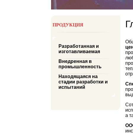
Г
ПРОДУКЦИЯ
Общ
Разработанная и
це
изготавливаемая
про
люб
Внедренная в
про
промышленность
теп
от
Находящаяся на
стадии разработки и
Сп
испытаний
про
выд
Со
исп
а т
ОО
инс