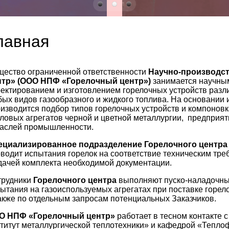
лавная
ество ограниченной ответственности
Научно-производс
нтр» (ООО НПФ «Горелочный центр»)
занимается научным
ектированием и изготовлением горелочных устройств разл
ых видов газообразного и жидкого топлива. На основании
изводится подбор типов горелочных устройств и компонов
ловых агрегатов черной и цветной металлургии, предприя
раслей промышленности.
ециализированное подразделение Горелочного центра
водит испытания горелок на соответствие техническим тр
ачей комплекта необходимой документации.
трудники
Горелочного центра
выполняют пуско-наладочны
ытания на газоиспользуемых агрегатах при поставке горел
акже по отдельным запросам потенциальных Заказчиков.
О НПФ «Горелочный центр»
работает в тесном контакте 
титут металлургической теплотехники» и кафедрой «Тепло