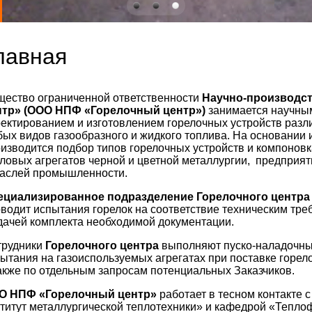
лавная
ество ограниченной ответственности
Научно-производс
нтр» (ООО НПФ «Горелочный центр»)
занимается научным
ектированием и изготовлением горелочных устройств разл
ых видов газообразного и жидкого топлива. На основании
изводится подбор типов горелочных устройств и компонов
ловых агрегатов черной и цветной металлургии, предприя
раслей промышленности.
ециализированное подразделение Горелочного центра
водит испытания горелок на соответствие техническим тр
ачей комплекта необходимой документации.
трудники
Горелочного центра
выполняют пуско-наладочны
ытания на газоиспользуемых агрегатах при поставке горел
акже по отдельным запросам потенциальных Заказчиков.
О НПФ «Горелочный центр»
работает в тесном контакте 
титут металлургической теплотехники» и кафедрой «Тепло