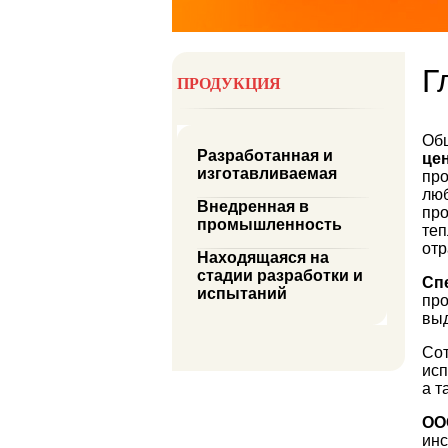
Г
ПРОДУКЦИЯ
Общ
Разработанная и
це
изготавливаемая
про
люб
Внедренная в
про
промышленность
теп
от
Находящаяся на
стадии разработки и
Сп
испытаний
про
выд
Со
исп
а т
ОО
инс