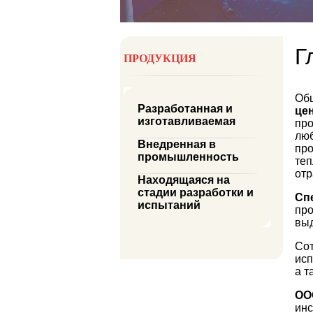
Г
ПРОДУКЦИЯ
Общ
Разработанная и
це
изготавливаемая
про
люб
Внедренная в
про
промышленность
теп
от
Находящаяся на
стадии разработки и
Сп
испытаний
про
выд
Со
исп
а т
ОО
инс