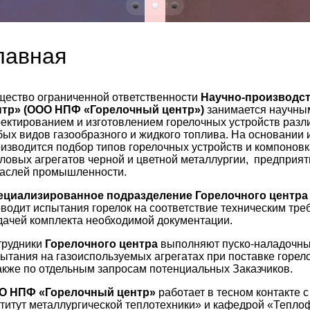
лавная
ество ограниченной ответственности
Научно-производс
нтр» (ООО НПФ «Горелочный центр»)
занимается научным
ектированием и изготовлением горелочных устройств разл
ых видов газообразного и жидкого топлива. На основании
изводится подбор типов горелочных устройств и компонов
ловых агрегатов черной и цветной металлургии, предприя
раслей промышленности.
ециализированное подразделение Горелочного центра
водит испытания горелок на соответствие техническим тр
ачей комплекта необходимой документации.
трудники
Горелочного центра
выполняют пуско-наладочны
ытания на газоиспользуемых агрегатах при поставке горел
акже по отдельным запросам потенциальных Заказчиков.
О НПФ «Горелочный центр»
работает в тесном контакте 
титут металлургической теплотехники» и кафедрой «Тепло