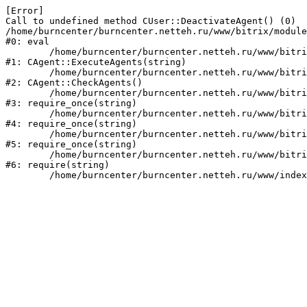
[Error] 

Call to undefined method CUser::DeactivateAgent() (0)

/home/burncenter/burncenter.netteh.ru/www/bitrix/module
#0: eval

	/home/burncenter/burncenter.netteh.ru/www/bitrix/modules/main/classes/mysql/agent.php:161

#1: CAgent::ExecuteAgents(string)

	/home/burncenter/burncenter.netteh.ru/www/bitrix/modules/main/classes/mysql/agent.php:38

#2: CAgent::CheckAgents()

	/home/burncenter/burncenter.netteh.ru/www/bitrix/modules/main/include.php:286

#3: require_once(string)

	/home/burncenter/burncenter.netteh.ru/www/bitrix/modules/main/include/prolog_before.php:14

#4: require_once(string)

	/home/burncenter/burncenter.netteh.ru/www/bitrix/modules/main/include/prolog.php:10

#5: require_once(string)

	/home/burncenter/burncenter.netteh.ru/www/bitrix/header.php:1

#6: require(string)
